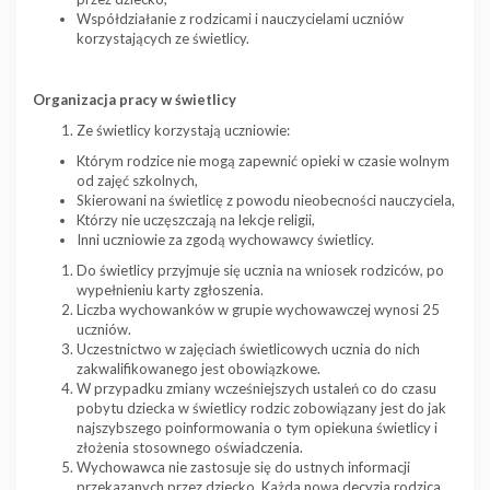
Współdziałanie z rodzicami i nauczycielami uczniów
korzystających ze świetlicy.
Organizacja pracy w świetlicy
Ze świetlicy korzystają uczniowie:
Którym rodzice nie mogą zapewnić opieki w czasie wolnym
od zajęć szkolnych,
Skierowani na świetlicę z powodu nieobecności nauczyciela,
Którzy nie uczęszczają na lekcje religii,
Inni uczniowie za zgodą wychowawcy świetlicy.
Do świetlicy przyjmuje się ucznia na wniosek rodziców, po
wypełnieniu karty zgłoszenia.
Liczba wychowanków w grupie wychowawczej wynosi 25
uczniów.
Uczestnictwo w zajęciach świetlicowych ucznia do nich
zakwalifikowanego jest obowiązkowe.
W przypadku zmiany wcześniejszych ustaleń co do czasu
pobytu dziecka w świetlicy rodzic zobowiązany jest do jak
najszybszego poinformowania o tym opiekuna świetlicy i
złożenia stosownego oświadczenia.
Wychowawca nie zastosuje się do ustnych informacji
przekazanych przez dziecko. Każda nowa decyzja rodzica