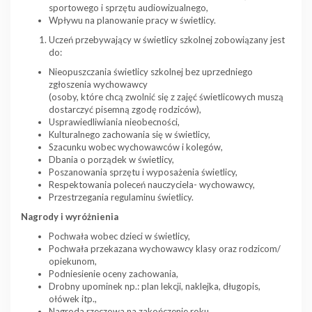
sportowego i sprzętu audiowizualnego,
Wpływu na planowanie pracy w świetlicy.
Uczeń przebywający w świetlicy szkolnej zobowiązany jest
do:
Nieopuszczania świetlicy szkolnej bez uprzedniego
zgłoszenia wychowawcy
(osoby, które chcą zwolnić się z zajęć świetlicowych muszą
dostarczyć pisemną zgodę rodziców),
Usprawiedliwiania nieobecności,
Kulturalnego zachowania się w świetlicy,
Szacunku wobec wychowawców i kolegów,
Dbania o porządek w świetlicy,
Poszanowania sprzętu i wyposażenia świetlicy,
Respektowania poleceń nauczyciela- wychowawcy,
Przestrzegania regulaminu świetlicy.
Nagrody i wyróżnienia
Pochwała wobec dzieci w świetlicy,
Pochwała przekazana wychowawcy klasy oraz rodzicom/
opiekunom,
Podniesienie oceny zachowania,
Drobny upominek np.: plan lekcji, naklejka, długopis,
ołówek itp.,
Nagroda rzeczowa na zakończenie roku