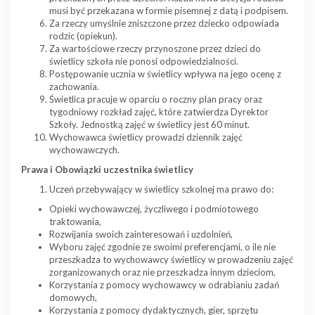
musi być przekazana w formie pisemnej z datą i podpisem.
Za rzeczy umyślnie zniszczone przez dziecko odpowiada
rodzic (opiekun).
Za wartościowe rzeczy przynoszone przez dzieci do
świetlicy szkoła nie ponosi odpowiedzialności.
Postępowanie ucznia w świetlicy wpływa na jego ocenę z
zachowania.
Świetlica pracuje w oparciu o roczny plan pracy oraz
tygodniowy rozkład zajęć, które zatwierdza Dyrektor
Szkoły. Jednostką zajęć w świetlicy jest 60 minut.
Wychowawca świetlicy prowadzi dziennik zajęć
wychowawczych.
Prawa i Obowiązki uczestnika świetlicy
Uczeń przebywający w świetlicy szkolnej ma prawo do:
Opieki wychowawczej, życzliwego i podmiotowego
traktowania,
Rozwijania swoich zainteresowań i uzdolnień,
Wyboru zajęć zgodnie ze swoimi preferencjami, o ile nie
przeszkadza to wychowawcy świetlicy w prowadzeniu zajęć
zorganizowanych oraz nie przeszkadza innym dzieciom,
Korzystania z pomocy wychowawcy w odrabianiu zadań
domowych,
Korzystania z pomocy dydaktycznych, gier, sprzętu