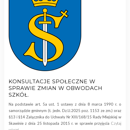
KONSULTACJE SPOŁECZNE W
SPRAWIE ZMIAN W OBWODACH
SZKÓŁ.
Na podstawie art. 5a ust. 1 ustawy z dnia 8 marca 1990 r. o
samorządzie gminnym (t. jedn. Dz.U.2025 poz. 1153 ze zm.) oraz
§13 i §14 Załącznika do Uchwały Nr XIII/168/15 Rady Miejskiej w
Skawinie z dnia 25 listopada 2015 r. w sprawie przyjęcia
Czytaj
więcej