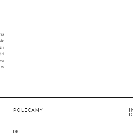
ia
wie
i i
ści
two
 w
POLECAMY
I
D
DBI