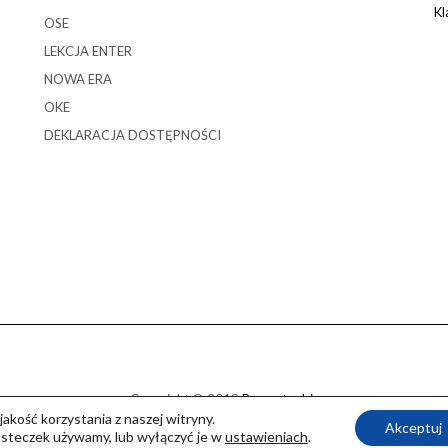
Kl
OSE
LEKCJA ENTER
NOWA ERA
OKE
DEKLARACJA DOSTĘPNOŚCI
Copyright © 2018
Promotor.biz
akość korzystania z naszej witryny.
Kale
by LyraThemes.com.
Akceptuj
iasteczek używamy, lub wyłączyć je w
ustawieniach
.