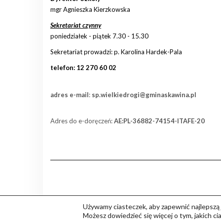
mgr Agnieszka Kierzkowska
Sekretariat czynny
poniedziałek - piątek 7.30 - 15.30
Sekretariat prowadzi: p. Karolina Hardek-Pala
telefon: 12 270 60 02
adres e-mail
:
sp.wielkiedrogi@gminaskawina.pl
Adres do e-doręczeń:
AE:PL-36882-74154-ITAFE-20
Używamy ciasteczek, aby zapewnić najlepszą j
Możesz dowiedzieć się więcej o tym, jakich c