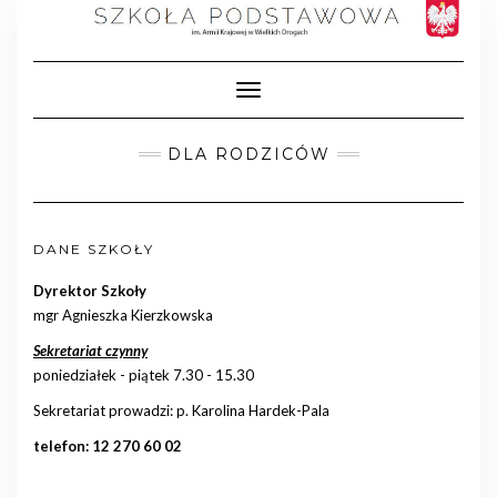
Skip
to
content
Toggle Navigation
DLA RODZICÓW
DANE SZKOŁY
Dyrektor Szkoły
mgr Agnieszka Kierzkowska
Sekretariat czynny
poniedziałek - piątek 7.30 - 15.30
Sekretariat prowadzi: p. Karolina Hardek-Pala
telefon: 12 270 60 02