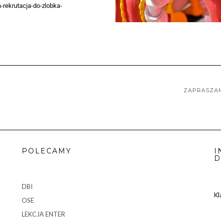
rekrutacja-do-zlobka-
ZAPRASZAM
POLECAMY
I
D
DBI
Kl
OSE
LEKCJA ENTER