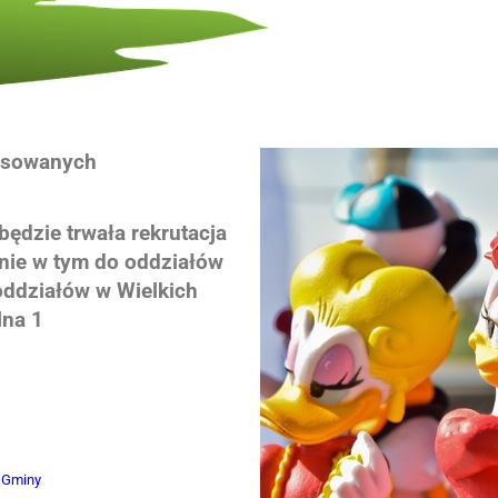
resowanych
będzie trwała rekrutacja
ie w tym do oddziałów
 oddziałów w Wielkich
lna 1
w Gminy