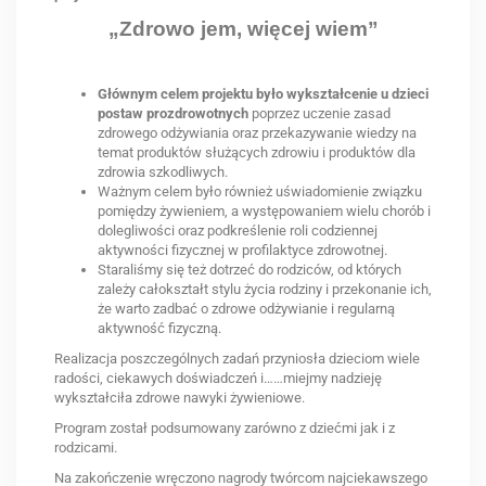
„Zdrowo jem, więcej wiem”
Głównym celem projektu było wykształcenie u dzieci
postaw prozdrowotnych
poprzez uczenie zasad
zdrowego odżywiania oraz przekazywanie wiedzy na
temat produktów służących zdrowiu i produktów dla
zdrowia szkodliwych.
Ważnym celem było również uświadomienie związku
pomiędzy żywieniem, a występowaniem wielu chorób i
dolegliwości oraz podkreślenie roli codziennej
aktywności fizycznej w profilaktyce zdrowotnej.
Staraliśmy się też dotrzeć do rodziców, od których
zależy całokształt stylu życia rodziny i przekonanie ich,
że warto zadbać o zdrowe odżywianie i regularną
aktywność fizyczną.
Realizacja poszczególnych zadań przyniosła dzieciom wiele
radości, ciekawych doświadczeń i……miejmy nadzieję
wykształciła zdrowe nawyki żywieniowe.
Program został podsumowany zarówno z dziećmi jak i z
rodzicami.
Na zakończenie wręczono nagrody twórcom najciekawszego