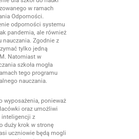
ie dla szkół do nauki
alizowanego w ramach
ania Odporności.
zenie odporności systemu
jak pandemia, ale również
 nauczania. Zgodnie z
rzymać tylko jedną
EM. Natomiast w
czania szkoła mogła
 ramach tego programu
alnego nauczania.
 wyposażenia, ponieważ
lacówki oraz umożliwi
inteligencji z
o duży krok w stronę
si uczniowie będą mogli