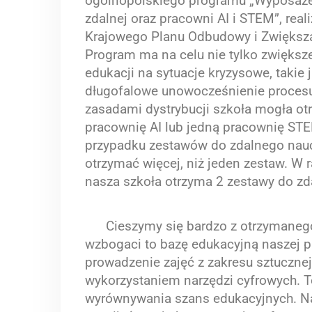
ogólnopolskiego programu „Wyposażen
zdalnej oraz pracowni AI i STEM”, re
Krajowego Planu Odbudowy i Zwiększ
Program ma na celu nie tylko zwięks
edukacji na sytuacje kryzysowe, takie 
długofalowe unowocześnienie procesu
zasadami dystrybucji szkoła mogła ot
pracownię AI lub jedną pracownię ST
przypadku zestawów do zdalnego nau
otrzymać więcej, niż jeden zestaw. W
nasza szkoła otrzyma 2 zestawy do zd
Cieszymy się bardzo z otrzymanego
wzbogaci to bazę edukacyjną naszej p
prowadzenie zajęć z zakresu sztucznej 
wykorzystaniem narzędzi cyfrowych. T
wyrównywania szans edukacyjnych. Na