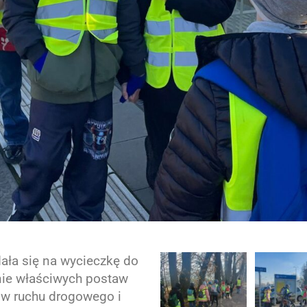
dała się na wycieczkę do
enie właściwych postaw
ów ruchu drogowego i