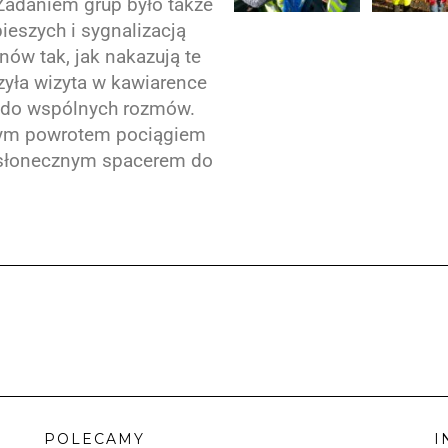
. Zadaniem grup było także
ieszych i sygnalizacją
nów tak, jak nakazują te
yła wizyta w kawiarence
ja do wspólnych rozmów.
nym powrotem pociągiem
 słonecznym spacerem do
POLECAMY
I