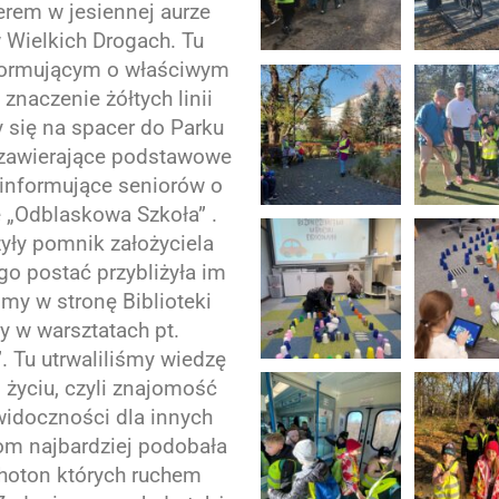
erem w jesiennej aurze
 Wielkich Drogach. Tu
nformującym o właściwym
znaczenie żółtych linii
 się na spacer do Parku
i zawierające podstawowe
informujące seniorów o
e „Odblaskowa Szkoła” .
zyły pomnik założyciela
go postać przybliżyła im
my w stronę Biblioteki
y w warsztatach pt.
 Tu utrwaliliśmy wiedzę
życiu, czyli znajomość
idoczności dla innych
m najbardziej podobała
Photon których ruchem