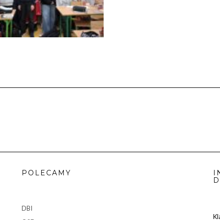
POLECAMY
I
D
DBI
Kl