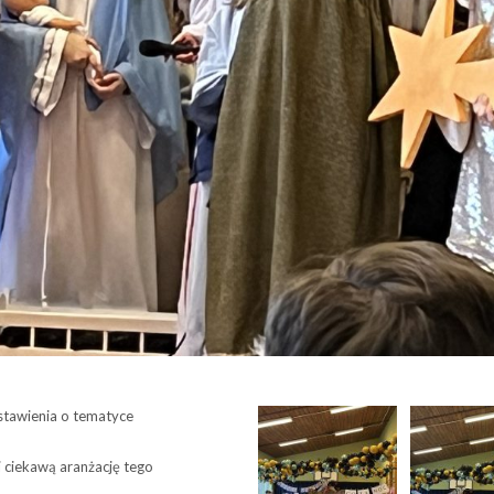
dstawienia o tematyce
i ciekawą aranżację tego